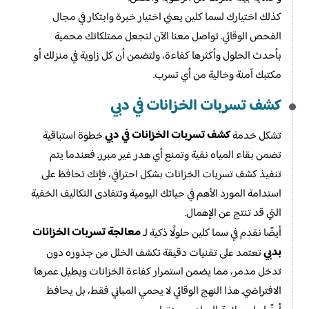
كذلك اختيارك لسما كلين يعني اختيار خبرة وابتكار في مجال
الفحص الوقائي. تواصل معنا الآن لتجعل ممتلكاتك محمية
بأحدث الحلول وأكثرها كفاءة، ولتضمن أن كل زاوية في منزلك أو
مكتبك آمنة وخالية من أي تسرب.
كشف تسربات الخزانات في دبي
كشف تسربات الخزانات في دبي
تشكل خدمة
خطوة استباقية
تضمن بقاء المياه نقية وتمنع أي هدر غير مبرر. فعندما يتم
تنفيذ كشف تسربات الخزانات بشكل احترافي، فإنك تحافظ على
استدامة المورد الأهم في حياتك اليومية وتتفادى التكاليف الخفية
التي قد تنتج عن الإهمال.
معالجة تسربات الخزانات
أيضًا نقدم في سما كلين حلولًا ذكية لـ
بدبي
تعتمد على تقنيات دقيقة تكشف الخلل من جذوره دون
تدخل مدمر، مما يضمن استمرار كفاءة الخزانات ويطيل عمرها
الافتراضي. هذا النهج الوقائي لا يحمي المباني فقط، بل يحافظ