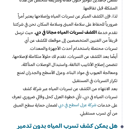
نسعى جاهدين لتوفير حلول فعالة وسريعة للتخلص من هذه
المشكلة قبل تفاقمها.
لذا، فإن الكشف المبكر عن تسربات المياه وإصلاحها يعتبر أمراً
ضرورياً للحفاظ على سلامة المبنى وسلامة السكان. نحن في شركتنا
الكشف تسربات المياه مجانا في دبي
نقدم خدمة
، حيث نرسل
فريقاً من الفنيين المتخصصين إلى موقعك للكشف عن أي
تسربات محتملة باستخدام أحدث الأجهزة والمعدات.
أيضًا بعد الكشف عن التسربات، نقدم لك حلولاً متكاملة لإصلاحها،
تتضمن إصلاح الأنابيب التالفة، واستبدال الوصلات المتآكلة،
ومعالجة العيوب في مواد البناء، وعزل الأسطح والجدران لمنع
تكرار التسربات في المستقبل.
بعد الانتهاء من الكشف عن تسربات المياه عبر شركة كشف
تسربات المياه في دبي، تأتي خطوة العزل كحل وقائي ضروري. تعرف
شركة عزل اسطح في دبي
على خدمات
لضمان حماية سطح المبنى
من أي تسرب مستقبلي.
هل يمكن كشف تسرب المياه بدون تدمير