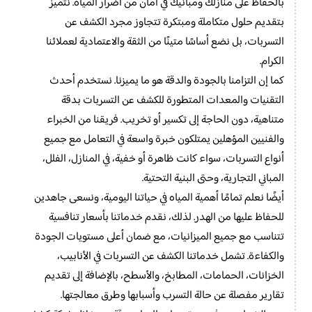
بالحفاظ على منازلك ومبانيك في أمان من أضرار المياه. نتميز
بتقديم حلول متكاملة ومبتكرة تتجاوز مجرد الكشف عن
التسربات، بل نضع أساسًا متينًا من الثقة والاعتمادية لعملائنا
الكرام.
كما إن التزامنا بالجودة والدقة هو ما يميزنا. نستخدم أحدث
التقنيات والمعدات المتطورة للكشف عن التسربات بدقة
متناهية، دون الحاجة إلى تكسير أو تخريب. فريقنا من الخبراء
والفنيين المؤهلين يمتلكون خبرة واسعة في التعامل مع جميع
أنواع التسربات، سواء كانت ظاهرة أو خفية، في المنازل، الفلل،
المباني التجارية، وحتى البنية التحتية.
أيضًا نعلم تمامًا أهمية المياه في حياتنا اليومية، ونسعى جاهدين
للحفاظ عليها من الهدر. لذلك، نقدم خدماتنا بأسعار تنافسية
تتناسب مع جميع الميزانيات، مع ضمان أعلى مستويات الجودة
والكفاءة. تشمل خدماتنا الكشف عن التسربات في الأنابيب،
الخزانات، الحمامات، المطابخ، والأسطح، بالإضافة إلى تقديم
تقارير مفصلة عن حالة التسرب وأسبابها وطرق معالجتها.