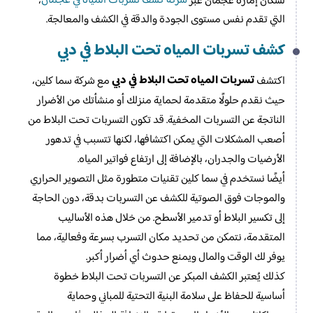
شركة كشف تسربات المياه في عجمان
لسكان إمارة عجمان عبر
،
التي تقدم نفس مستوى الجودة والدقة في الكشف والمعالجة.
كشف تسربات المياه تحت البلاط في دبي
تسربات المياه تحت البلاط في دبي
اكتشف
مع شركة سما كلين،
حيث نقدم حلولًا متقدمة لحماية منزلك أو منشأتك من الأضرار
الناتجة عن التسربات المخفية. قد تكون التسربات تحت البلاط من
أصعب المشكلات التي يمكن اكتشافها، لكنها تتسبب في تدهور
الأرضيات والجدران، بالإضافة إلى ارتفاع فواتير المياه.
أيضًا نستخدم في سما كلين تقنيات متطورة مثل التصوير الحراري
والموجات فوق الصوتية للكشف عن التسربات بدقة، دون الحاجة
إلى تكسير البلاط أو تدمير الأسطح. من خلال هذه الأساليب
المتقدمة، نتمكن من تحديد مكان التسرب بسرعة وفعالية، مما
يوفر لك الوقت والمال ويمنع حدوث أي أضرار أكبر.
كذلك يُعتبر الكشف المبكر عن التسربات تحت البلاط خطوة
أساسية للحفاظ على سلامة البنية التحتية للمباني وحماية