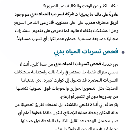
سكانا الكثير من الوقت والتكاليف غير الضرورية.
شركة تسريب المياه بدبي
علاوةً على ذلك ما يميزنا كـ
هو وجود
فريق محترف مدرب على أعلى مستوى، قادر على التدخل السريع
وحل المشكلات بكفاءة عالية. كما نحرص على تقديم استشارات
مجانية ومتابعة مستمرة لضمان عدم تكرار أي تسرب مستقبلاً.
فحص تسربات المياه بدبي
فحص تسربات المياه بدبي
مع خدمة
من سما كلين، أنت لا
تحمي منزلك فقط، بل تستثمر في راحة بالك واستدامة ممتلكاتك.
التسربات الصغيرة قد تتحول إلى كوارث كبيرة، لكن بتقنياتنا
الحديثة مثل التصوير الحراري والموجات فوق الصوتية نكشفها
من جذورها دون أي تكسير أو إزعاج.
بالإضافة إلي أننا لا نكتفي بالكشف، بل نمنحك تقريرًا تفصيليًا عن
حالة المكان وخطة عملية للإصلاح، لتكون دائمًا خطوة أمام أي
ضرر محتمل. الهدف هو تقليل التكاليف الباهظة قبل حدوثها
وحماية بيئة منزلك من الرطوبة والعفن.