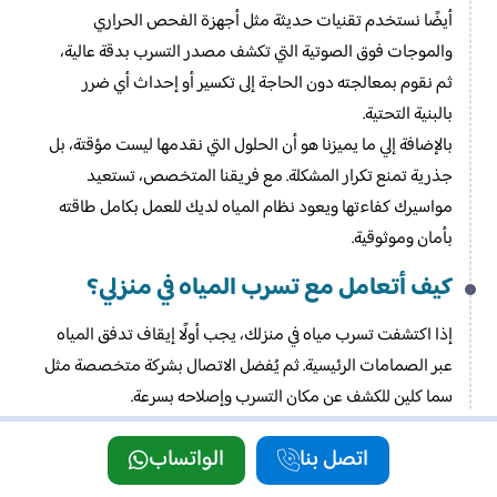
أيضًا نستخدم تقنيات حديثة مثل أجهزة الفحص الحراري
والموجات فوق الصوتية التي تكشف مصدر التسرب بدقة عالية،
ثم نقوم بمعالجته دون الحاجة إلى تكسير أو إحداث أي ضرر
بالبنية التحتية.
بالإضافة إلي ما يميزنا هو أن الحلول التي نقدمها ليست مؤقتة، بل
جذرية تمنع تكرار المشكلة. مع فريقنا المتخصص، تستعيد
مواسيرك كفاءتها ويعود نظام المياه لديك للعمل بكامل طاقته
بأمان وموثوقية.
كيف أتعامل مع تسرب المياه في منزلي؟
إذا اكتشفت تسرب مياه في منزلك، يجب أولًا إيقاف تدفق المياه
عبر الصمامات الرئيسية. ثم يُفضل الاتصال بشركة متخصصة مثل
سما كلين للكشف عن مكان التسرب وإصلاحه بسرعة.
تقرير كشف تسربات المياه في دبي
اتصل بنا
الواتساب
في عالم يزداد فيه خطر تسربات المياه يومًا بعد يوم، نقدم بـ