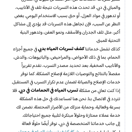
والمباني في دبي. قد تحدث هذه التسربات نتيجة تلف في الأنابيب،
أو تدهور في مواد العزل، أو حتى بسبب الاستخدام اليومي. بغض
النظر عن السبب، فإن تجاهل هذه التسربات قد يؤدي إلى مشاكل
أكبر، مثل تلف الجدران والأسقف، ونمو العفن، وتدهور البنية
التحتية للمبنى.
كشف تسربات المياه بدبي
كذلك تشمل خدماتنا
في جميع أجزاء
الحمام، بما في ذلك الأحواض، والمراحيض، والبانيوهات، والدش،
والأنابيب المخفية. بعد تحديد مصدر التسرب، نقدم تقريراً
مفصلاً بالنتائج والتوصيات اللازمة لإصلاح المشكلة. كما نوفر
خدمات الإصلاح والصيانة لضمان عدم تكرار التسرب في المستقبل.
تسرب المياه في الحمامات في دبي
إذا كنت تعاني من مشكلة
، فلا
تتردد في الاتصال بنا. نحن هنا لمساعدتك في حل هذه المشكلة
بسرعة وفعالية، وحماية منزلك من الأضرار المحتملة. نضمن لك
خدمة عملاء ممتازة وحلولاً مبتكرة لتلبية جميع احتياجاتك.
إلى جانب خدماتنا المتخصصة في دبي، نوفر أيضًا حلولًا فعالة