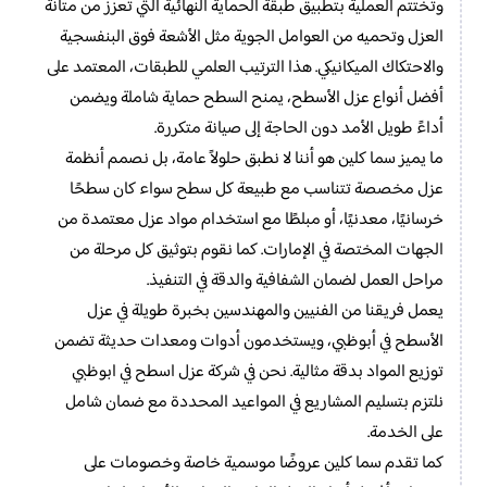
وتُختتم العملية بتطبيق طبقة الحماية النهائية التي تُعزز من متانة
العزل وتحميه من العوامل الجوية مثل الأشعة فوق البنفسجية
والاحتكاك الميكانيكي. هذا الترتيب العلمي للطبقات، المعتمد على
أفضل أنواع عزل الأسطح، يمنح السطح حماية شاملة ويضمن
أداءً طويل الأمد دون الحاجة إلى صيانة متكررة.
ما يميز سما كلين هو أننا لا نطبق حلولاً عامة، بل نصمم أنظمة
عزل مخصصة تتناسب مع طبيعة كل سطح سواء كان سطحًا
خرسانيًا، معدنيًا، أو مبلطًا مع استخدام مواد عزل معتمدة من
الجهات المختصة في الإمارات. كما نقوم بتوثيق كل مرحلة من
مراحل العمل لضمان الشفافية والدقة في التنفيذ.
يعمل فريقنا من الفنيين والمهندسين بخبرة طويلة في عزل
الأسطح في أبوظبي، ويستخدمون أدوات ومعدات حديثة تضمن
توزيع المواد بدقة مثالية. نحن في شركة عزل اسطح في ابوظبي
نلتزم بتسليم المشاريع في المواعيد المحددة مع ضمان شامل
على الخدمة.
كما تقدم سما كلين عروضًا موسمية خاصة وخصومات على