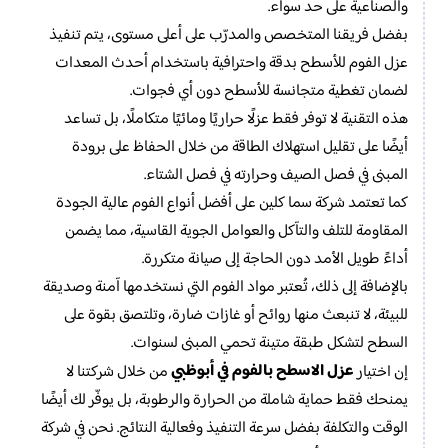
والصناعية على حد سواء.
بفضل فريقنا المتخصص والمدرّب على أعلى مستوى، يتم تنفيذ
عزل الفوم للأسطح بدقة واحترافية باستخدام أحدث المعدات
لضمان تغطية متجانسة للأسطح دون أي فجوات.
هذه التقنية لا توفر فقط عزلًا حراريًا ومائيًا متكاملًا، بل تساعد
أيضًا على تقليل استهلاك الطاقة من خلال الحفاظ على برودة
المبنى في فصل الصيف وحرارته في فصل الشتاء.
كما تعتمد شركة سما كلين على أفضل أنواع الفوم عالية الجودة
المقاومة للتلف والتآكل والعوامل الجوية القاسية، مما يضمن
أداءً طويل الأمد دون الحاجة إلى صيانة متكررة.
بالإضافة إلى ذلك، تُعتبر مواد الفوم التي نستخدمها آمنة وصديقة
للبيئة، لا تنبعث منها روائح أو غازات ضارة، وتلتصق بقوة على
السطح لتشكل طبقة متينة تحمي المبنى لسنوات.
عزل الاسطح بالفوم​ في أبوظبي
إن اختيار
من خلال شركتنا لا
يمنحك فقط حماية شاملة من الحرارة والرطوبة، بل يوفّر لك أيضًا
الوقت والتكلفة بفضل سرعة التنفيذ وفعالية النتائج. نحن في شركة