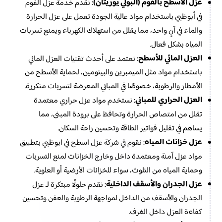
عزل الأسطح بالفوم (البولي يوريثان)
: نقدم خدمة عزل الفوم
في أبوظبي باستخدام مواد عالية الجودة تعمل على عزل الحرارة
والماء في آنٍ واحد، مما يقلل من استهلاك الكهرباء ويمنع تسربات
المياه بشكل فعال.
العزل المائي للأسطح
: نعتمد على أحدث تقنيات العزل المائي
باستخدام مواد مثل الميمبرين والبيتومين، لحماية الأسطح من
الأمطار والرطوبة، خصوصًا في المباني المعرضة لتسربات متكررة.
العزل الحراري للمباني
: نستخدم مواد عزل حراري معتمدة
تقلل من امتصاص الحرارة وتحافظ على برودة المبنى، مما
يساهم في تقليل فواتير الطاقة وتحسين راحة السكان.
عزل خزانات المياه
: نقوم في شركة عزل اسطح في ابوظبي بتطبيق
مواد عزل آمنة ومعتمدة داخل وخارج الخزانات لمنع التسربات
وحماية المياه من التلوث، سواء للخزانات الأرضية أو العلوية.
عزل الجدران والأسقف الداخلية
: نقدم حلولًا مبتكرة لـ عزل
الجدران والأسقف من الداخل لمواجهة الرطوبة والعفن وتحسين
كفاءة العزل داخل الغرف.