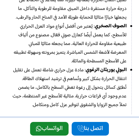
تقليل انتقال الحرارة بفعالية كبيرة، مما يساعد في الحفاظ على
درجة حرارة مستقرة داخل المبنى. مقاومة للرطوبة والتآكل، ما
يجعلها خيارًا مثاليًا للحماية طويلة الأمد في المناخ الحار والرطب.
الصوف الصخري
: يُعتبر من أفضل أنواع مواد العزل الحراري
للأسطح، كما يعمل أيضًا كعازل صوتي فعّال. مصنوع من ألياف
طبيعية مقاومة للحرارة العالية، مما يجعله مثاليًا للمباني
المعرضة لأشعة الشمس المباشرة. يتميز بمرونته وسهولة تطبيقه
على الأسطح المسطحة والمائلة.
البولي يوريثان الرغوي
: مادة عزل حراري شاملة تعمل على تقليل
انتقال الحرارة بشكل كبير وتُساهم في ترشيد استهلاك الطاقة.
تُطبّق كسائل يتحول إلى رغوة تغطي السطح بالكامل، ما يضمن
عدم وجود أي فراغات حرارية. مثالية للأسطح غير المنتظمة، حيث
تملأ جميع الزوايا والشقوق لتوفير عزل كامل ومتكامل.
خطوات شركة عزل اسطح في ابوظبي
اتصل بنا
الواتساب
تتبع شركة سما كلين في عزل الأسطح في أبوظبي خطوات دقيقة