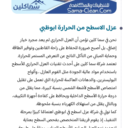
عزل الاسطح من الحرارة​ ابوظبي
نحن في سما كلين نؤمن أن العزل الحراري لم يعد مجرد خيار
إضافي، بل أصبح ضرورة للحفاظ على راحة القاطنين وتوفير الطاقة
وحماية المباني من التآكل الناتج عن التعرض المستمر للحرارة.
تعتمد شركة سما كلين على أحدث تقنيات العزل الحراري للأسطح
باستخدام مواد عالية الجودة مثل الفوم العازل ، وألواح
البوليسترين، والدهانات العاكسة للحرارة التي تعمل على تقليل
امتصاص الأسطح لأشعة الشمس بنسبة كبيرة، مما يقلل من
درجة حرارة الأسطح الداخلية ويحافظ على كفاءة أجهزة التكييف،
وبالتالي يقلل من استهلاك الكهرباء بنسبة ملحوظة.
كما نولي في شركة عزل اسطح في ابوظبي اهتمامًا كبيرًا بمرحلة
التنفيذ، إذ يقوم فريقنا المتخصص بفحص السطح بعناية