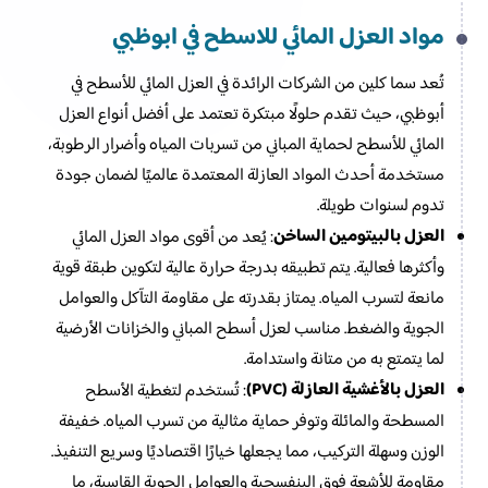
مواد العزل المائي للاسطح​ في ابوظبي
تُعد سما كلين من الشركات الرائدة في العزل المائي للأسطح في
أبوظبي، حيث تقدم حلولًا مبتكرة تعتمد على أفضل أنواع العزل
المائي للأسطح لحماية المباني من تسربات المياه وأضرار الرطوبة،
مستخدمة أحدث المواد العازلة المعتمدة عالميًا لضمان جودة
تدوم لسنوات طويلة.
العزل بالبيتومين الساخن
: يُعد من أقوى مواد العزل المائي
وأكثرها فعالية. يتم تطبيقه بدرجة حرارة عالية لتكوين طبقة قوية
مانعة لتسرب المياه. يمتاز بقدرته على مقاومة التآكل والعوامل
الجوية والضغط. مناسب لعزل أسطح المباني والخزانات الأرضية
لما يتمتع به من متانة واستدامة.
العزل بالأغشية العازلة (PVC)
: تُستخدم لتغطية الأسطح
المسطحة والمائلة وتوفر حماية مثالية من تسرب المياه. خفيفة
الوزن وسهلة التركيب، مما يجعلها خيارًا اقتصاديًا وسريع التنفيذ.
مقاومة للأشعة فوق البنفسجية والعوامل الجوية القاسية، ما