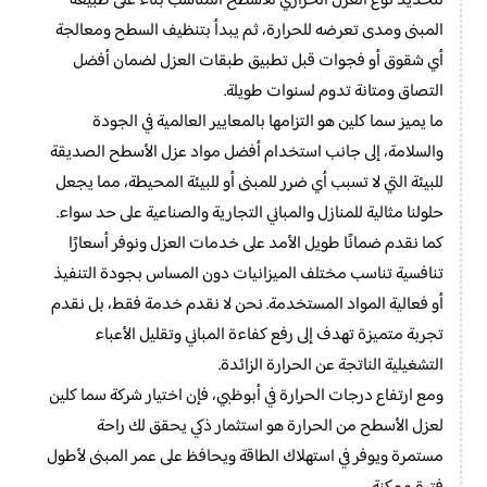
لتحديد نوع العزل الحراري للأسطح المناسب بناءً على طبيعة
المبنى ومدى تعرضه للحرارة، ثم يبدأ بتنظيف السطح ومعالجة
أي شقوق أو فجوات قبل تطبيق طبقات العزل لضمان أفضل
التصاق ومتانة تدوم لسنوات طويلة.
ما يميز سما كلين هو التزامها بالمعايير العالمية في الجودة
والسلامة، إلى جانب استخدام أفضل مواد عزل الأسطح الصديقة
للبيئة التي لا تسبب أي ضرر للمبنى أو للبيئة المحيطة، مما يجعل
حلولنا مثالية للمنازل والمباني التجارية والصناعية على حد سواء.
كما نقدم ضمانًا طويل الأمد على خدمات العزل ونوفر أسعارًا
تنافسية تناسب مختلف الميزانيات دون المساس بجودة التنفيذ
أو فعالية المواد المستخدمة. نحن لا نقدم خدمة فقط، بل نقدم
تجربة متميزة تهدف إلى رفع كفاءة المباني وتقليل الأعباء
التشغيلية الناتجة عن الحرارة الزائدة.
ومع ارتفاع درجات الحرارة في أبوظبي، فإن اختيار شركة سما كلين
لعزل الأسطح من الحرارة هو استثمار ذكي يحقق لك راحة
مستمرة ويوفر في استهلاك الطاقة ويحافظ على عمر المبنى لأطول