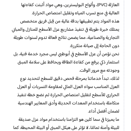
العازلة (PVC)، وألواح البوليسترين، وهي مواد أثبتت كفاءتها
العالية في منع تسرب المياه وتقليل امتصاص الحرارة.
هذه المواد يتم تطبيقها بدقة عالية من قِبل فريق متخصص
يمتلك خبرة طويلة في تنفيذ مشاريع عزل الأسطح للمنازل والمباني
التجارية والصناعية، مما يضمن نتائج فعالة تدوم لسنوات طويلة
دون الحاجة إلى صيانة متكررة.
نحن نؤمن أن عزل الأسطح في أبوظبي ليس مجرد خدمة فنية، بل
استثمار ذكي يرفع من كفاءة الطاقة ويحافظ على سلامة المبنى
وجودته مع مرور الوقت.
لذلك، تبدأ خدماتنا بمرحلة فحص دقيق للسطح لتحديد نوع
العزل المناسب سواء العزل المائي لمقاومة التسربات أو العزل
الحراري للأسطح لتقليل امتصاص الحرارة ثم نضع خطة تنفيذ
متكاملة باستخدام المعدات الحديثة وأدق المعايير الهندسية
لضمان أفضل أداء.
ما يميزنا في سما كلين هو التزامنا باستخدام مواد عزل صديقة
للبيئة وآمنة تمامًا، لا تؤثر على هيكل المبنى أو البيئة المحيطة. كما