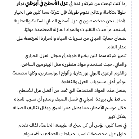
عزل الأسطح في أبوظبي
إذا كنت تبحث عن شركة رائدة في
توفر
حلولاً متكاملة ونتائج تدوم طويلاً، فإن شركة سما كلين هي الخيار
الأمثل. نحن متخصصون في عزل أسطح المباني السكنية والتجارية
باستخدام أحدث التقنيات والمواد العازلة المعتمدة دوليًا،
لضمان حماية المباني من تسربات المياه والحرارة المرتفعة على
مدار العام.
تتميز شركة سما كلين بخبرة طويلة في مجال العزل الحراري
والمائي، حيث نستخدم مواد متطورة مثل البيتومين الساخن،
والفوم الرغوي (البولي يوريثان)، وألواح البوليسترين، وكلها مصممة
لتوفير أعلى مستويات العزل والكفاءة.
بفضل هذه المواد المتقدمة التي تُعد من أفضل عزل للأسطح،
نحافظ على برودة المباني في فصل الصيف ونمنع أي تسرب للمياه
خلال موسم الأمطار، مما يطيل عمر المبنى ويقلل تكاليف الصيانة
بشكل كبير.
في سما كلين، نؤمن أن كل مبنى له طبيعته الخاصة، لذلك نقدم
حلول عزل مخصصة تناسب احتياجات العملاء بدقة، سواء