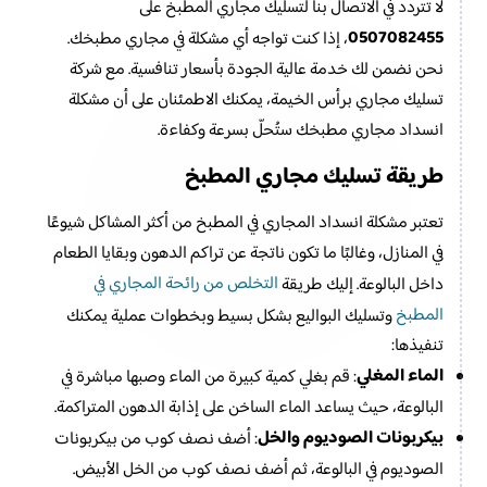
لا تتردد في الاتصال بنا لتسليك مجاري المطبخ على
0507082455
، إذا كنت تواجه أي مشكلة في مجاري مطبخك.
نحن نضمن لك خدمة عالية الجودة بأسعار تنافسية. مع شركة
تسليك مجاري برأس الخيمة، يمكنك الاطمئنان على أن مشكلة
انسداد مجاري مطبخك ستُحلّ بسرعة وكفاءة.
طريقة تسليك مجاري المطبخ
تعتبر مشكلة انسداد المجاري في المطبخ من أكثر المشاكل شيوعًا
في المنازل، وغالبًا ما تكون ناتجة عن تراكم الدهون وبقايا الطعام
التخلص من رائحة المجاري في
داخل البالوعة. إليك طريقة
المطبخ
وتسليك البواليع بشكل بسيط وبخطوات عملية يمكنك
تنفيذها:
الماء المغلي
: قم بغلي كمية كبيرة من الماء وصبها مباشرة في
البالوعة، حيث يساعد الماء الساخن على إذابة الدهون المتراكمة.
بيكربونات الصوديوم والخل
: أضف نصف كوب من بيكربونات
الصوديوم في البالوعة، ثم أضف نصف كوب من الخل الأبيض.