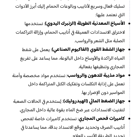
تسليك فعال وسريع لأنابيب وبالوعات الحمام. إليك أبرز الأدوات
التي نعتمد عليها:
الأسياخ المعدنية الطويلة (الزنبرك اليدوي)
: نستخدمها
لاختراق الانسدادات العميقة في أنابيب الحمام، وإزالة التراكمات
الصلبة مثل الشعر والرواسب.
جهاز الشفط القوي (الفاكيوم الصناعي)
: يعمل على شفط
المياه الراكدة والأوساخ داخل البالوعة، مما يساعد على تفريغ
المجاري وتنظيفها بفعالية.
مواد مذيبة للدهون والرواسب
: نستخدم مواد مخصصة وآمنة
تعمل على إذابة التكلسات وتفكيك الكتل المتراكمة داخل
المواسير دون الإضرار بها.
جهاز الضغط المائي (الهيدروليك)
: يُستخدم في الحالات الصعبة
لتفتيت الانسدادات عبر ضخ الماء بقوة عالية داخل المجاري.
كاميرات فحص المجاري
: نستخدم كاميرات خاصة لفحص
أنابيب الصرف وتحديد موقع الانسداد بدقة، مما يساعدنا في
تحديد الطريقة الأنسب للعلاج.