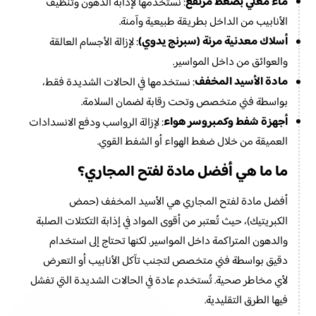
ماء مغلي بضغط مرتفع
: نستخدمها لإذابة الدهون وتنظيف
الأنابيب من الداخل بطريقة طبيعية وآمنة.
أسلاك معدنية مرنة (سبرنج يدوي)
: لإزالة الأجسام العالقة
والعوائق من داخل المواسير.
مادة الأسيد المخفف
: نستخدمها في الحالات الشديدة فقط،
بواسطة فني متخصص وتحت رقابة لضمان السلامة.
أجهزة شفط وكمبروسر هواء
: لإزالة الرواسب ودفع الانسدادات
العميقة من خلال ضغط الهواء أو الشفط القوي.
ما ما هي أفضل مادة لفتح المجاري؟
أفضل مادة لفتح المجاري هي الأسيد المخفف (حمض
الكبريتيك)، حيث تُعتبر من أقوى المواد في إذابة التكتلات الصلبة
والدهون المتراكمة داخل المواسير. لكنها تحتاج إلى استخدام
دقيق بواسطة فني متخصص لتجنب تآكل الأنابيب أو التعرض
لأي مخاطر صحية. تُستخدم عادة في الحالات الشديدة التي تفشل
فيها الطرق التقليدية.