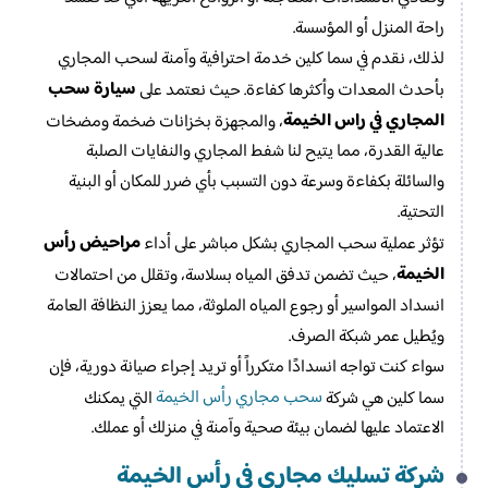
راحة المنزل أو المؤسسة.
لذلك، نقدم في سما كلين خدمة احترافية وآمنة لسحب المجاري
سيارة سحب
بأحدث المعدات وأكثرها كفاءة. حيث نعتمد على
المجاري في راس الخيمة
، والمجهزة بخزانات ضخمة ومضخات
عالية القدرة، مما يتيح لنا شفط المجاري والنفايات الصلبة
والسائلة بكفاءة وسرعة دون التسبب بأي ضرر للمكان أو البنية
التحتية.
مراحيض رأس
تؤثر عملية سحب المجاري بشكل مباشر على أداء
الخيمة
، حيث تضمن تدفق المياه بسلاسة، وتقلل من احتمالات
انسداد المواسير أو رجوع المياه الملوثة، مما يعزز النظافة العامة
ويُطيل عمر شبكة الصرف.
سواء كنت تواجه انسدادًا متكرراً أو تريد إجراء صيانة دورية، فإن
سحب مجاري رأس الخيمة
سما كلين هي شركة
التي يمكنك
الاعتماد عليها لضمان بيئة صحية وآمنة في منزلك أو عملك.
شركة تسليك مجاري في رأس الخيمة